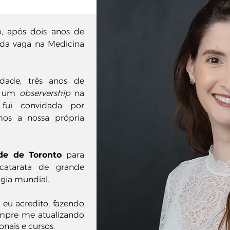
, após dois anos de
ada vaga na Medicina
dade, três anos de
 um
observership
na
 fui
convidada por
os a nossa própria
de de Toronto
para
atarata de grande
ogia mundial.
eu acredito, fazendo
mpre me atualizando
onais e cursos.