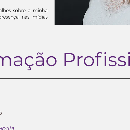
alhes sobre a minha
resença nas mídias
mação Profiss
o
logia