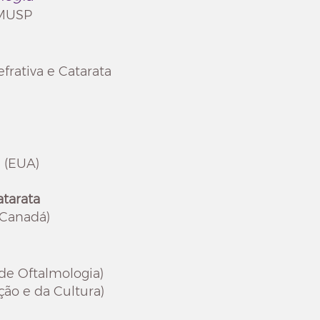
FMUSP
efrativa e Catarata
 (EUA)
atarata
(Canadá)
 de Oftalmologia)
ção e da Cultura)