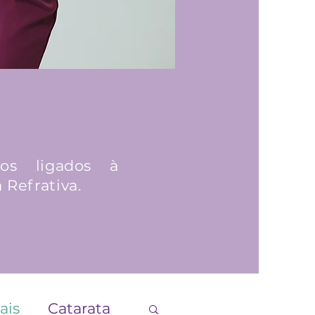
tos ligados à
 Refrativa.
ais
Catarata